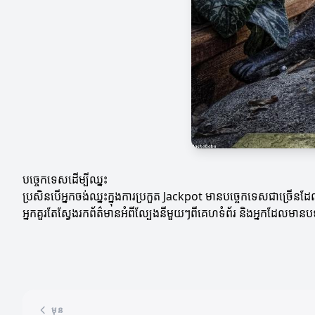
បច្ចេកទេសដើម្បីឈ្នះ
ប្រសិនបើអ្នកចង់ឈ្នះក្នុងការប្រកួត Jackpot មានបច្ចេកទេសជាច្រើនដែ
អ្នកគួរតែស្វែងរកព័ត៌មានអំពីល្បែងនីមួយៗពីគេហទំព័រ និងអ្នកដែលមា
មុន