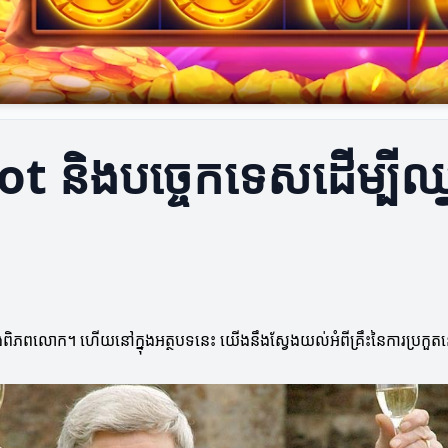
pot និងបច្ចេកទេសដើម្បីឈ្
ុងពិភពលោក។ ហើយនៅក្នុងអត្ថបទនេះ យើងនឹងស្វែងយល់អំពីគ្រឹះនៃការប្រកួ