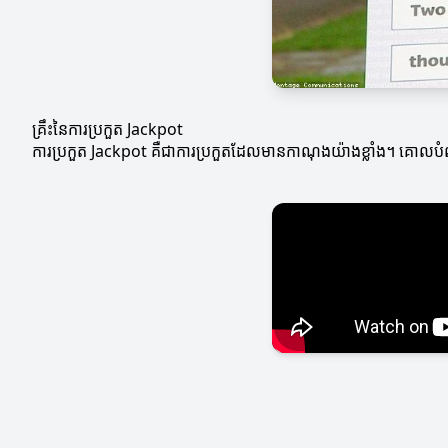
គ្រឹះនៃការប្រកួត Jackpot
ការប្រកួត Jackpot គឺជាការប្រកួតដែលមានកាណុងយ៉ាងខ្លាំង។ គោលបំណងគ