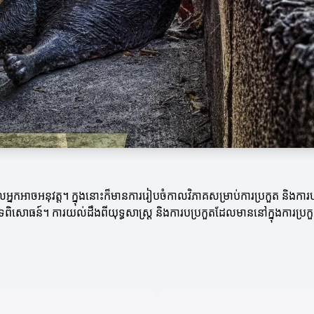
លអ្នកអាចអនុវត្ត។ ក្នុងនោះក៏មានការរៀបចំកាលវិភាគសម្រាប់ការប្រកួត និងការ
នបទពិសោធន៍។ ការយល់ដឹងពីយុទ្ធសាស្ត្រ និងការបប្រកួតដែលមាននៅក្នុងការប្