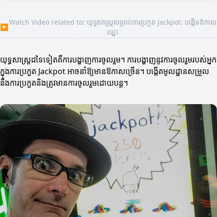
Watch Video related to: យុទ្ធសាស្ត្រសម្រាប់ការប្រកួត Jackpot: បង្កើនឱកាស
▶
ឈ្នះ
យុទ្ធសាស្ត្រដទៃទៀតគឺការបង្ហាញការចូលរួម។ ការបង្ហាញនូវការចូលរួមរបស់អ្នក
ក្នុងការប្រកួត Jackpot អាចនាំឱ្យមានឱកាសច្រើន។ បង្កើតមូលដ្ឋានសម្រួល
នឹងការប្រកួតនិងត្រូវមានការចូលរួមដោយបន្ត។