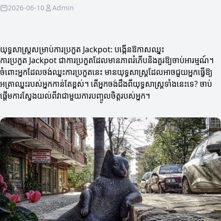
2026-06-10
Admin
យុទ្ធសាស្ត្រសម្រាប់ការប្រកួត Jackpot: បង្កើនឱកាសឈ្នះ
ការប្រកួត Jackpot ជាការប្រកួតដែលមានភាពរំភើបនិងគួរឱ្យចាប់អារម្មណ៍។
ចំពោះអ្នកដែលចង់ឈ្នះការប្រកួតនេះ មានយុទ្ធសាស្ត្រដែលអាចជួយអ្នកធ្វើឱ្យ
អត្រាឈ្នះរបស់អ្នកកាន់តែខ្ពស់។ តើអ្នកចង់ដឹងពីយុទ្ធសាស្ត្រទាំងនេះទេ? ចាប់
ផ្តើមការស្វែងយល់ពីវាជាមួយការបញ្ចូលចិត្តរបស់អ្នក។