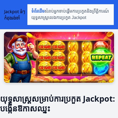
Jackpot ធំៗ
ទំព័រដើម
សំរាប់អ្នកចាប់ផ្តើម
ការប្រកួតនិងព្រឹត្តិការណ៍
កំពុងរង់ចាំ
យុទ្ធសាស្ត្រលេង
ការប្រកួត Jackpot
យុទ្ធសាស្ត្រសម្រាប់ការប្រកួត Jackpot:
បង្កើនឱកាសឈ្នះ