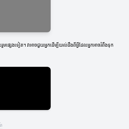
ចូលរួមផ្សេងទៀត។ វាអាចជួយអ្នកដើម្បីយល់ដឹងពីអ្វីដែលអ្នកអាចរំពឹងទុក
ណ៍