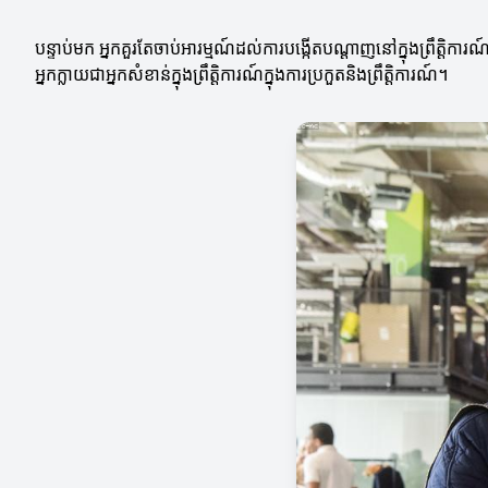
បន្ទាប់មក អ្នកគួរតែចាប់អារម្មណ៍ដល់ការបង្កើតបណ្តាញនៅក្នុងព្រឹត្តិក
អ្នកក្លាយជាអ្នកសំខាន់ក្នុងព្រឹត្តិការណ៍ក្នុងការប្រកួតនិងព្រឹត្តិការណ៍។