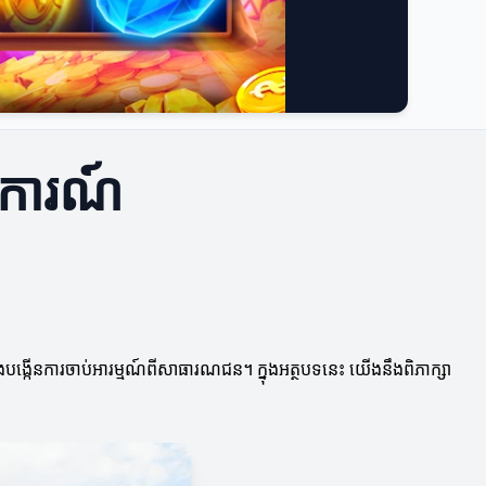
តិការណ៍
ញ និងបង្កើនការចាប់អារម្មណ៍ពីសាធារណជន។ ក្នុងអត្ថបទនេះ យើងនឹងពិភាក្សា