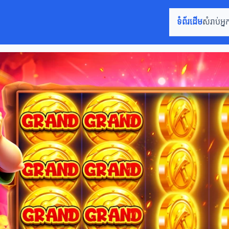
ទំព័រដើម
សំរាប់អ្ន