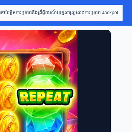
កចាប់ផ្តើម
ការប្រកួតនិងព្រឹត្តិការណ៍
យុទ្ធសាស្ត្រលេង
ការប្រកួត Jackpot