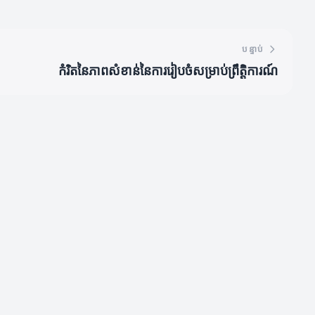
បន្ទាប់
កំរិតនៃភាពសំខាន់នៃការរៀបចំសម្រាប់ព្រឹត្តិការណ៍