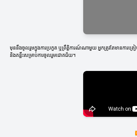
មុននឹងចូលរួមក្នុងការប្រកួត ឬព្រឹត្តិការណ៍ណាមួយ អ្នកត្រូវតែមានការត្
និងគន្លឹះសម្រាប់ការចូលរួមជោគជ័យ។