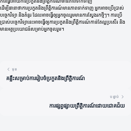
ការធ្វើអោយការប្រកួតនិងព្រឹត្តិការណ៍មានភាពទាក់ទាញ
ដើម្បីធានាថាការប្រកួតនិងព្រឹត្តិការណ៍មានភាពទាក់ទាញ អ្នកអាចប្រើប្រាស់
បច្ចេកវិទ្យា និងគំនូរ ដែលអាចធ្វើឲ្យអ្នកចូលរួមមានការស្វែងរកថ្មីៗ។ ការប្រើ
ប្រាស់បច្ចេកវិទ្យានេះអាចធ្វើឲ្យការប្រកួតនិងព្រឹត្តិការណ៍កាន់តែល្អប្រសើរ និង
មានអត្ថប្រយោជន៍សម្រាប់អ្នកចូលរួម។
មុន
គន្លឹះសម្រាប់ការរៀបចំប្រកួតនិងព្រឹត្តិការណ៍
បន្ទាប់
ការផ្សព្វផ្សាយព្រឹត្តិការណ៍ដោយជោគជ័យ