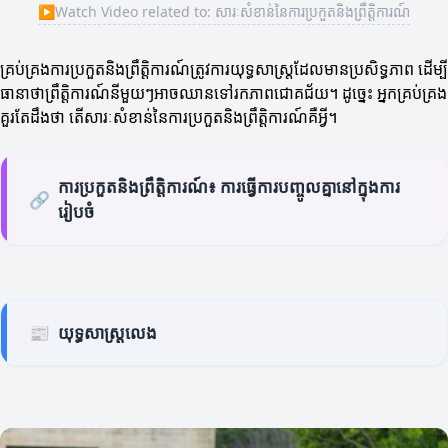
▶
Watch Video related to: សារៈសំខាន់នៃការប្រកួតនិងព្រឹត្តិការណ៍
គ្រប់គ្រងការប្រកួតនិងព្រឹត្តិការណ៍ត្រូវការយុទ្ធសាស្ត្រដែលមានប្រសិទ្ធភាព ដើម្បី
ធានាថាព្រឹត្តិការណ៍នីមួយៗអាចឈានទៅរកភាពជោគជ័យ។ ដូច្នេះ អ្នកគ្រប់គ្រង
គួរ​តែដឹងថា តើសារៈសំខាន់នៃការប្រកួតនិងព្រឹត្តិការណ៍គឺអ្វី។
ការប្រកួតនិងព្រឹត្តិការណ៍៖ ការធ្វើការបញ្ចូលគ្នានៅក្នុងការ
🔗
រៀបចំ
📰
យុទ្ធសាស្ត្រលេង