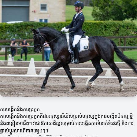
ការបង្កើតនិងការប្រកួត
ការបង្កើតនិងការប្រកួតគឺជាអនុស្សាវរីយ៍សម្រាប់មនុស្សក្នុងការបង្កើតជំនាញថ្មី
និងពន្លឿនអាជីព។ វាជាឱកាសដ៏ល្អសម្រាប់ការបង្កើតការទំនាក់ទំនងថ្មី និងការ
ផ្លាស់ប្តូរសារពើភាគផ្សេងៗ។