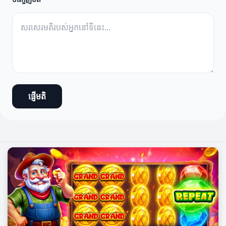
ផ្ញើមតិ