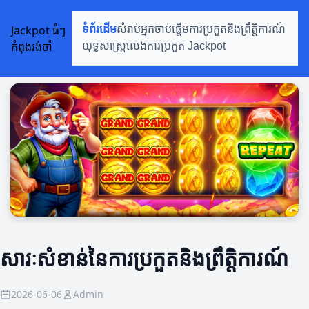
Jackpot ធំៗ
ទំព័រដើម
សំរាប់អ្នកចាប់ផ្តើម
ការប្រកួតនិងព្រឹត្តិការណ៍
កំពុងរង់ចាំ
យុទ្ធសាស្ត្រលេង
ការប្រកួត Jackpot
សារៈសំខាន់នៃការប្រកួតនិងព្រឹត្តិការណ៍
2026-06-06
Admin