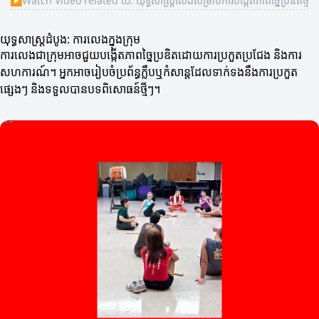
▶
Watch Video related to: យុទ្ធសាស្ត្រលេងសម្រាប់ការបង្កើតភាពច្នៃប្រឌិតថ្មី
យុទ្ធសាស្ត្រដំបូង: ការលេងក្នុងក្រុម
ការលេងជាក្រុមអាចជួយបង្កើតភាពច្នៃប្រឌិតដោយការប្រកួតប្រជែង និងការ
សហការណ៍។ អ្នកអាចរៀបចំប្រព័ន្ធក្លឹបឬកំសាន្តដែលទាក់ទងនឹងការប្រកួត
ផ្សេងៗ និងទទួលបានបទពិសោធន៍ថ្មីៗ។