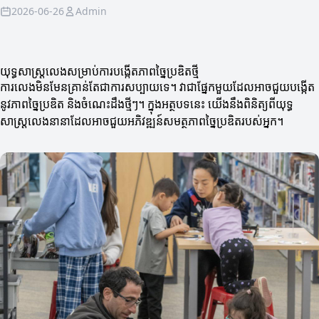
2026-06-26
Admin
យុទ្ធសាស្ត្រលេងសម្រាប់ការបង្កើតភាពច្នៃប្រឌិតថ្មី
ការលេងមិនមែនគ្រាន់តែជាការសប្បាយទេ។ វាជាផ្នែកមួយដែលអាចជួយបង្កើត
នូវភាពច្នៃប្រឌិត និងចំណេះដឹងថ្មីៗ។ ក្នុងអត្ថបទនេះ យើងនឹងពិនិត្យពីយុទ្ធ
សាស្ត្រលេងនានាដែលអាចជួយអភិវឌ្ឍន៍សមត្ថភាពច្នៃប្រឌិតរបស់អ្នក។