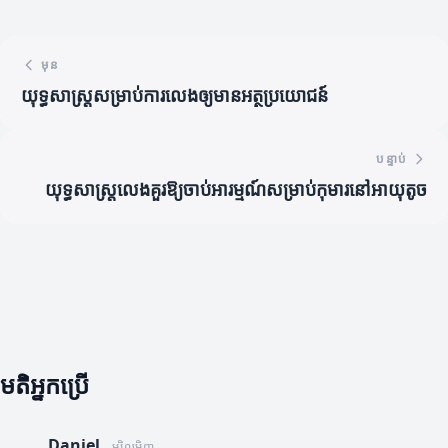
មុន
យុទ្ធសាស្ត្រសម្រាប់ការលេងឲ្យមានអត្ថប្រយោជន៍
បន្ទាប់
យុទ្ធសាស្ត្រលេងគួរឱ្យចាប់អារម្មណ៍សម្រាប់កុមារនៅអាយុតូច
មតិអ្នកប្រើ
Daniel
ម្សិលមិញ