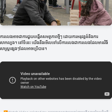
ការលេងអាចជាការជួយបង្កើតសមត្ថភាពថ្មីៗ ដោយការអនុវត្តន៍និងការ
សាកល្បង។ នៅទីនេះ យើងនឹងមើលទៅលើការលេងជាការលេងដែលមានវិធី
សាស្ត្រផ្សេងៗដែលអាចប្រើបាន។