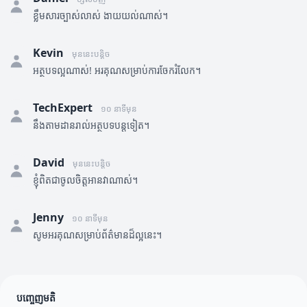
ខ្លឹមសារច្បាស់លាស់ ងាយយល់ណាស់។
Kevin
មុននេះបន្តិច
អត្ថបទល្អណាស់! អរគុណសម្រាប់ការចែករំលែក។
TechExpert
១០ នាទីមុន
នឹងតាមដានរាល់អត្ថបទបន្តទៀត។
David
មុននេះបន្តិច
ខ្ញុំពិតជាចូលចិត្តអានវាណាស់។
Jenny
១០ នាទីមុន
សូមអរគុណសម្រាប់ព័ត៌មានដ៏ល្អនេះ។
បញ្ចេញមតិ