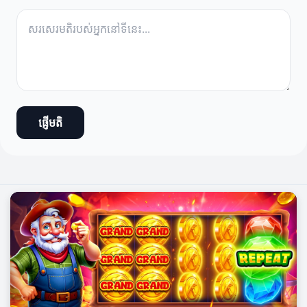
ផ្ញើមតិ