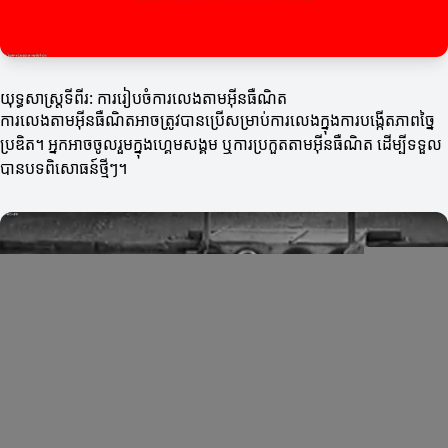
យុទ្ធសាស្ត្រទីពីរ: ការរៀបចំការលេងតាមអ៊ីនធឺណិត
ការលេងតាមអ៊ីនធឺណិតអាចត្រូវបានប្រើសម្រាប់ការលេងក្នុងការបង្កើតភាពច្នៃ
ប្រឌិត។ អ្នកអាចចូលរួមក្នុងហ្គេមសង្គម ឬការប្រកួតតាមអ៊ីនធឺណិត ដើម្បីទទួល
បានបទពិសោធន៍ថ្មីៗ។