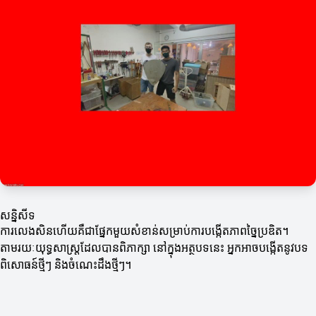
សន្និសីទ
ការលេងសិនហើយគឺជាផ្នែកមួយសំខាន់សម្រាប់ការបង្កើតភាពច្នៃប្រឌិត។
តាមរយៈយុទ្ធសាស្ត្រដែលបានពិភាក្សា នៅក្នុងអត្ថបទនេះ អ្នកអាចបង្កើតនូវបទ
ពិសោធន៍ថ្មីៗ និងចំណេះដឹងថ្មីៗ។