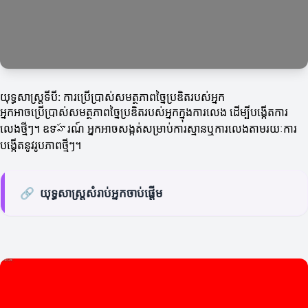
យុទ្ធសាស្ត្រទីបី: ការប្រើប្រាស់សមត្ថភាពច្នៃប្រឌិតរបស់អ្នក
អ្នកអាចប្រើប្រាស់សមត្ថភាពច្នៃប្រឌិតរបស់អ្នកក្នុងការលេង ដើម្បីបង្កើតការ
លេងថ្មីៗ។ ឧទాహរណ៍ អ្នកអាចសង្កត់សម្រាប់ការស្មានឬការលេងតាមរយៈការ
បង្កើតនូវរូបភាពថ្មីៗ។
🔗
យុទ្ធសាស្រ្តសំរាប់អ្នកចាប់ផ្តើម