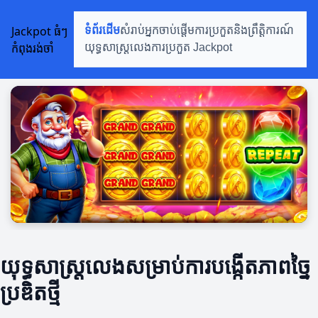
Jackpot ធំៗ
ទំព័រដើម
សំរាប់អ្នកចាប់ផ្តើម
ការប្រកួតនិងព្រឹត្តិការណ៍
កំពុងរង់ចាំ
យុទ្ធសាស្ត្រលេង
ការប្រកួត Jackpot
យុទ្ធសាស្ត្រលេងសម្រាប់ការបង្កើតភាពច្នៃ
ប្រឌិតថ្មី