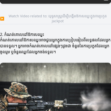
Watch Video related to: យុទ្ធសាស្ត្រដើម្បីបង្កើនឱកាសឈ្នះក្នុងការប្រកួត
▶
Jackpot
2. កំណត់គោលដៅឱកាសឈ្នះ
កំណត់គោលដៅឱកាសឈ្នះអាចជួយអ្នកក្នុងការប្រៀបធៀបពីលទ្ធផលដែលអ្នក
បានទទួល។ អ្នកអាចកំណត់គោលដៅផ្សេងៗដូចជា ចំនួននៃការប្រកួតដែលអ្នក
ចូលរួម ឬចំនួនឈ្នះដែលអ្នកចង់ទទួល។