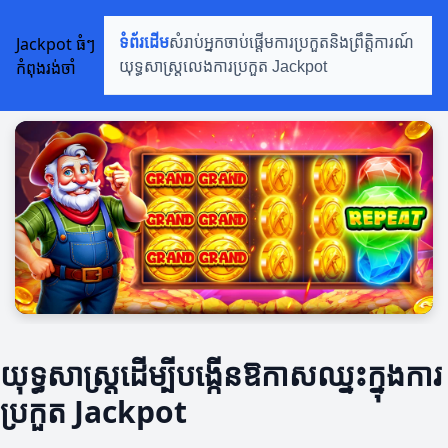
Jackpot ធំៗ
ទំព័រដើម
សំរាប់អ្នកចាប់ផ្តើម
ការប្រកួតនិងព្រឹត្តិការណ៍
កំពុងរង់ចាំ
យុទ្ធសាស្ត្រលេង
ការប្រកួត Jackpot
យុទ្ធសាស្ត្រដើម្បីបង្កើនឱកាសឈ្នះក្នុងការ
ប្រកួត Jackpot