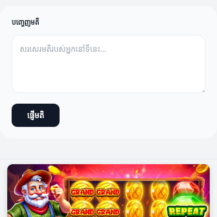
បញ្ចេញមតិ
ផ្ញើមតិ