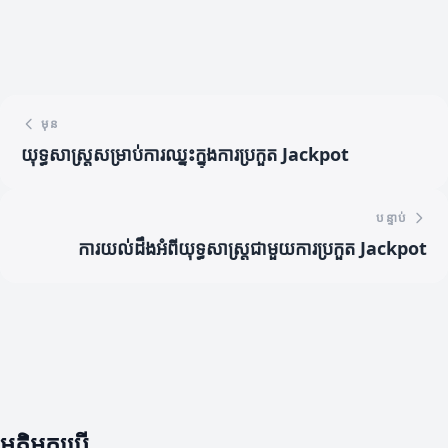
មុន
យុទ្ធសាស្ត្រសម្រាប់ការឈ្នះក្នុងការប្រកួត Jackpot
បន្ទាប់
ការយល់ដឹងអំពីយុទ្ធសាស្ត្រជាមួយការប្រកួត Jackpot
មតិអ្នកប្រើ